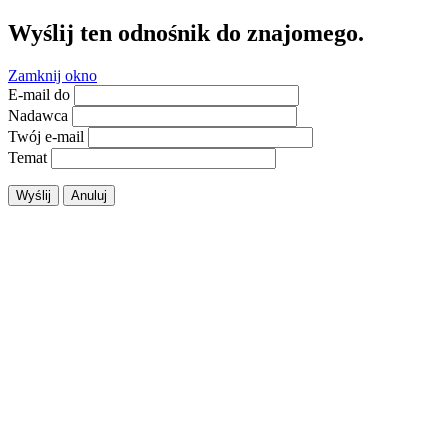
Wyślij ten odnośnik do znajomego.
Zamknij okno
E-mail do
Nadawca
Twój e-mail
Temat
Wyślij
Anuluj