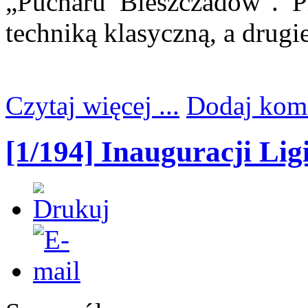
„Pucharu Bieszczadów". P
techniką klasyczną, a drugi
Czytaj więcej ...
Dodaj kom
[1/194] Inauguracji Lig