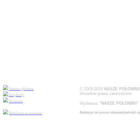
Strona główna
©
2003-2018
NASZE POŁONIN
Wszelkie prawa zastrzeżone
Artykuły
Kontakt
Wydawca:
"
NASZE POŁONINY
"
Reklama
w serwisie
Redakcja nie ponosi odpowiedzialności z