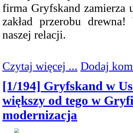
firma Gryfskand zamierza 
zakład przerobu drewna! 
naszej relacji.
Czytaj więcej ...
Dodaj kom
[1/194] Gryfskand w Us
większy od tego w Gryf
modernizacja