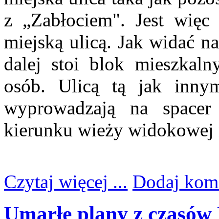
z „Zabłociem". Jest więc
miejską ulicą. Jak widać n
dalej stoi blok mieszkal
osób. Ulicą tą jak innym
wyprowadzają na spacer
kierunku wieży widokowej 
Czytaj więcej ...
Dodaj kom
Umarłe plany z czasów