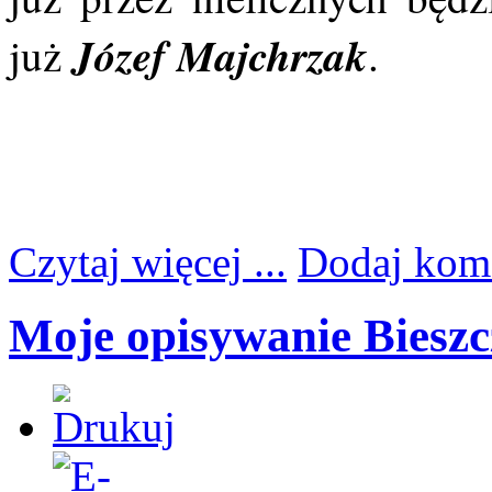
Józef Majchrzak
już
.
Czytaj więcej ...
Dodaj kom
Moje opisywanie Biesz