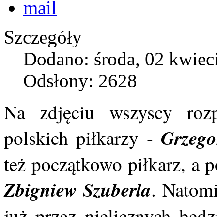
Szczegóły
Dodano: środa, 02 kwiec
Odsłony: 2628
Na zdjęciu wszyscy rozp
Grzego
polskich piłkarzy -
też początkowo piłkarz, a p
Zbigniew Szuberla
. Natomi
już przez nielicznych będz