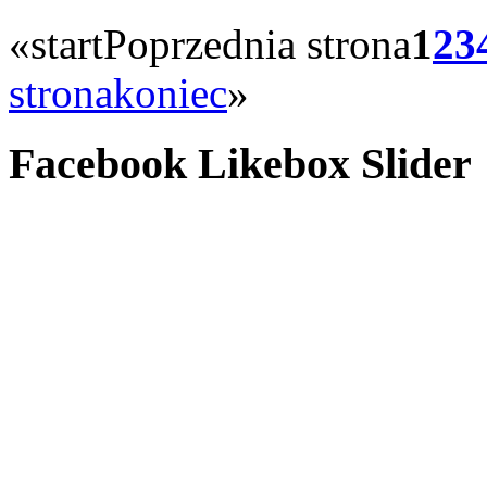
«
start
Poprzednia strona
1
2
3
strona
koniec
»
Facebook Likebox Slider