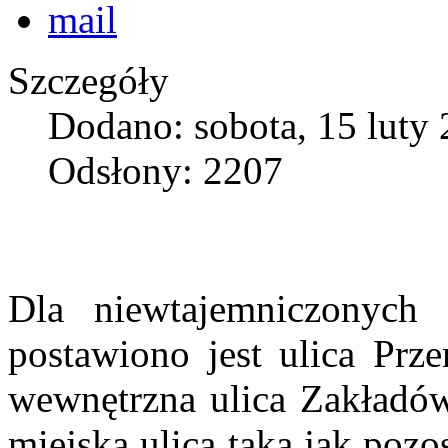
Szczegóły
Dodano: sobota, 15 luty 
Odsłony: 2207
Dla niewtajemniczonych
postawiono jest ulica Pr
wewnętrzna ulica Zakładó
miejska ulica taka jak poz