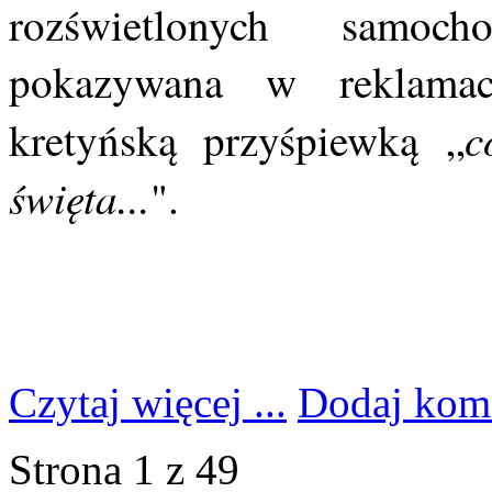
rozświetlonych samoc
pokazywana w reklamac
c
kretyńską przyśpiewką „
święta...
".
Czytaj więcej ...
Dodaj kom
Strona 1 z 49