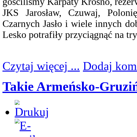
gościliśmy Karpaty Krosno, rezerw
JKS Jarosław, Czuwaj, Poloni
Czarnych Jasło i wiele innych d
Lesko potrafiły przyciągnąć na try
Czytaj więcej ...
Dodaj kom
Takie Armeńsko-Gruziń