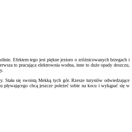
inie. Efektem tego jest piękne jezioro o zróżnicowanych brzegach i
ierwsza to pracująca elektrownia wodna, inne to duże opady deszczu,
y.
dy. Stała się swoistą Mekką tych gór. Rzesze turystów odwiedzające
ętu pływającego chcą jeszcze poleżeć sobie na kocu i wykąpać się w