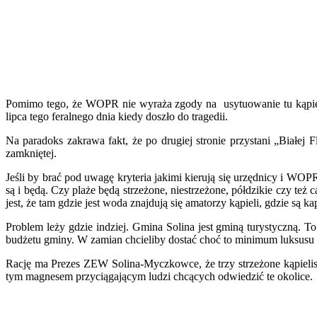
Pomimo tego, że WOPR nie wyraża zgody na usytuowanie tu kąpielis
lipca tego feralnego dnia kiedy doszło do tragedii.
Na paradoks zakrawa fakt, że po drugiej stronie przystani „Białej F
zamkniętej.
Jeśli by brać pod uwagę kryteria jakimi kierują się urzędnicy i WOP
są i będą. Czy plaże będą strzeżone, niestrzeżone, półdzikie czy też
jest, że tam gdzie jest woda znajdują się amatorzy kąpieli, gdzie są 
Problem leży gdzie indziej. Gmina Solina jest gminą turystyczną. 
budżetu gminy. W zamian chcieliby dostać choć to minimum luksusu –
Rację ma Prezes ZEW Solina-Myczkowce, że trzy strzeżone kąpielis
tym magnesem przyciągającym ludzi chcących odwiedzić te okolice.