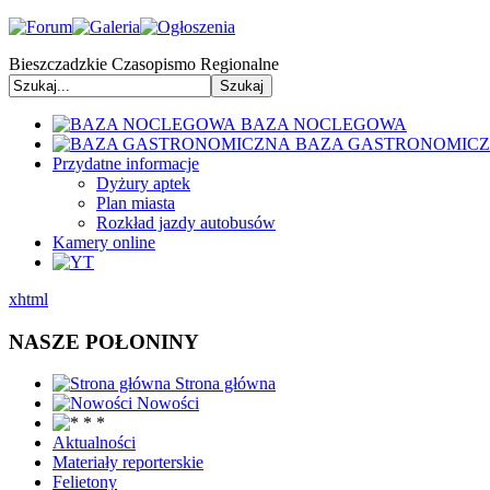
Bieszczadzkie Czasopismo Regionalne
BAZA NOCLEGOWA
BAZA GASTRONOMIC
Przydatne informacje
Dyżury aptek
Plan miasta
Rozkład jazdy autobusów
Kamery online
xhtml
NASZE POŁONINY
Strona główna
Nowości
Aktualności
Materiały reporterskie
Felietony