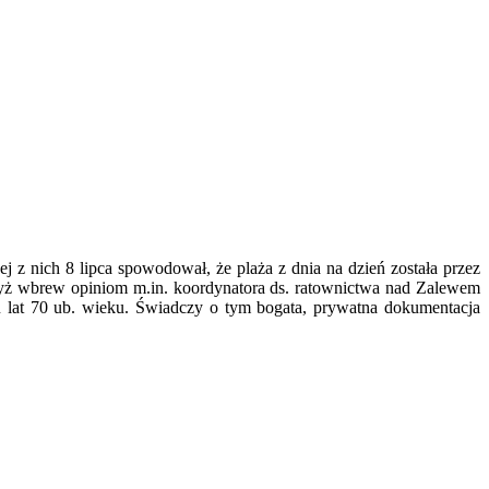
j z nich 8 lipca spowodował, że plaża z dnia na dzień została przez
gdyż wbrew opiniom m.in. koordynatora ds. ratownictwa nad Zalewem
u lat 70 ub. wieku. Świadczy o tym bogata, prywatna dokumentacja