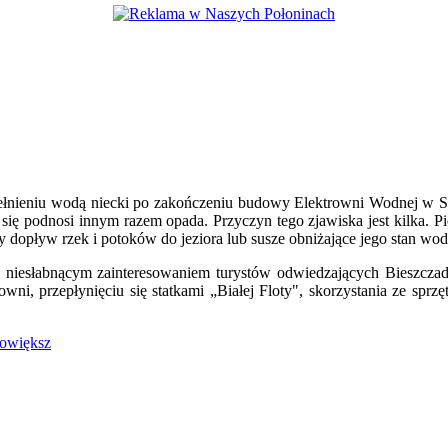
ełnieniu wodą niecki po zakończeniu budowy Elektrowni Wodnej w Sol
 się podnosi innym razem opada. Przyczyn tego zjawiska jest kilka. P
 dopływ rzek i potoków do jeziora lub susze obniżające jego stan wod
 się niesłabnącym zainteresowaniem turystów odwiedzających Bieszcza
ni, przepłynięciu się statkami „Białej Floty", skorzystania ze sprz