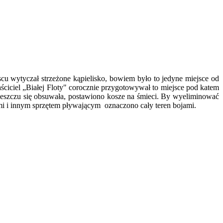
u wytyczał strzeżone kąpielisko, bowiem było to jedyne miejsce od
aściciel „Białej Floty" corocznie przygotowywał to miejsce pod katem
eszczu się obsuwała, postawiono kosze na śmieci. By wyeliminować
mi i innym sprzętem pływającym oznaczono cały teren bojami.