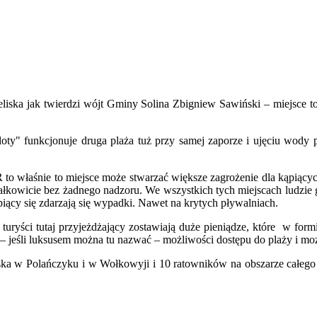
ka jak twierdzi wójt Gminy Solina Zbigniew Sawiński – miejsce to 
loty" funkcjonuje druga plaża tuż przy samej zaporze i ujęciu wody p
R to właśnie to miejsce może stwarzać większe zagrożenie dla kąpiący
 całkowicie bez żadnego nadzoru. We wszystkich tych miejscach ludzie 
kapiący się zdarzają się wypadki. Nawet na krytych pływalniach.
To turyści tutaj przyjeżdżający zostawiają duże pieniądze, które w f
 jeśli luksusem można tu nazwać – możliwości dostępu do plaży i moż
ka w Polańczyku i w Wołkowyji i 10 ratowników na obszarze całego za