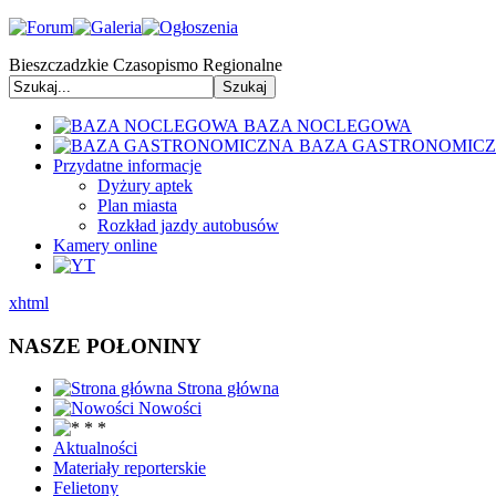
Bieszczadzkie Czasopismo Regionalne
BAZA NOCLEGOWA
BAZA GASTRONOMIC
Przydatne informacje
Dyżury aptek
Plan miasta
Rozkład jazdy autobusów
Kamery online
xhtml
NASZE POŁONINY
Strona główna
Nowości
Aktualności
Materiały reporterskie
Felietony