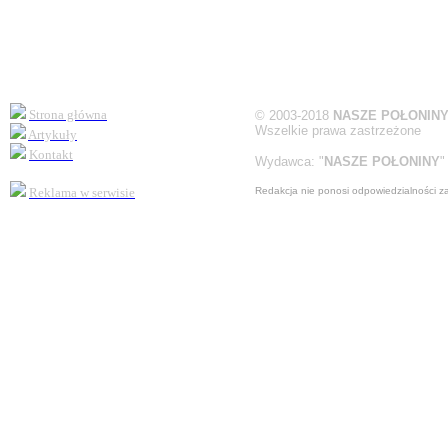
Strona główna
©
2003-2018
NASZE POŁONIN
Wszelkie prawa zastrzeżone
Artykuły
Kontakt
Wydawca:
"
NASZE POŁONINY
"
Reklama
w serwisie
Redakcja nie ponosi odpowiedzialności z