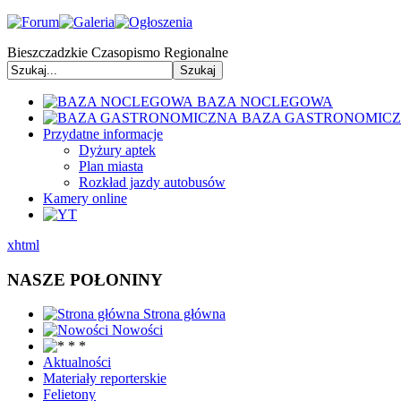
Bieszczadzkie Czasopismo Regionalne
BAZA NOCLEGOWA
BAZA GASTRONOMIC
Przydatne informacje
Dyżury aptek
Plan miasta
Rozkład jazdy autobusów
Kamery online
xhtml
NASZE POŁONINY
Strona główna
Nowości
Aktualności
Materiały reporterskie
Felietony