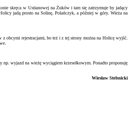
ezonie skręca w Ustianowej na Żuków i tam się zatrzymuje by jadący
olicy jadą prosto na Solinę, Polańczyk, a później w góry. Wieża na
 obcymi rejestracjami, bo też i z tej strony można na Holicę wyjść.
iwe.
yłby np. wyjazd na wieżę wyciągiem krzesełkowym. Ponadto proponuję
Wiesław Stebnicki