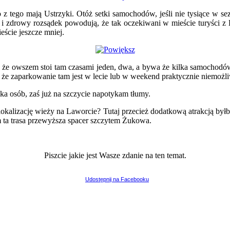
 z tego mają Ustrzyki. Otóż setki samochodów, jeśli nie tysiące w s
i zdrowy rozsądek powodują, że tak oczekiwani w mieście turyści z H
eście jeszcze mniej.
, że owszem stoi tam czasami jeden, dwa, a bywa że kilka samochodów z
że zaparkowanie tam jest w lecie lub w weekend praktycznie niemożl
ka osób, zaś już na szczycie napotykam tłumy.
 lokalizację wieży na Laworcie? Tutaj przecież dodatkową atrakcją b
 ta trasa przewyższa spacer szczytem Żukowa.
Piszcie jakie jest Wasze zdanie na ten temat.
Udostępnij na Facebooku