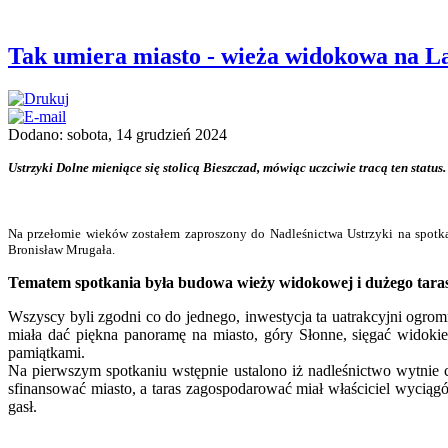
Tak umiera miasto - wieża widokowa na L
Dodano: sobota, 14 grudzień 2024
Ustrzyki Dolne mieniące się stolicą Bieszczad, mówiąc uczciwie tracą ten stat
Na przełomie wieków zostałem zaproszony do Nadleśnictwa Ustrzyki na spotka
Bronisław Mrugała.
Tematem spotkania była budowa wieży widokowej i dużego tar
Wszyscy byli zgodni co do jednego, inwestycja ta uatrakcyjni ogro
miała dać piękna panoramę na miasto, góry Słonne, sięgać widokie
pamiątkami.
Na pierwszym spotkaniu wstępnie ustalono iż nadleśnictwo wytnie 
sfinansować miasto, a taras zagospodarować miał właściciel wyciągó
gasł.