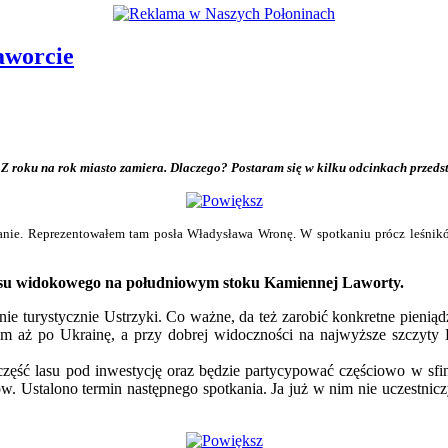
aworcie
us. Z roku na rok miasto zamiera. Dlaczego? Postaram się w kilku odcinkach prze
nie. Reprezentowałem tam posła Władysława Wronę. W spotkaniu prócz leśników u
asu widokowego na południowym stoku Kamiennej Laworty.
mnie turystycznie Ustrzyki. Co ważne, da też zarobić konkretne pieni
m aż po Ukrainę, a przy dobrej widoczności na najwyższe szczyty Bie
część lasu pod inwestycję oraz będzie partycypować częściowo w sfin
w. Ustalono termin następnego spotkania. Ja już w nim nie uczestnic