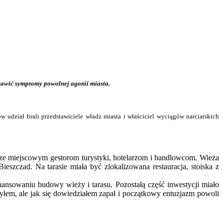
dstawić symptomy powolnej agonii miasta.
dział brali przedstawiciele władz miasta i właściciel wyciągów narciarskich
ądze miejscowym gestorom turystyki, hotelarzom i handlowcom. Wieża
szczad. Na tarasie miała być zlokalizowana restauracja, stoiska z
ansowaniu budowy wieży i tarasu. Pozostałą część inwestycji miało
zyłem, ale jak się dowiedziałem zapał i początkowy entuzjazm powoli