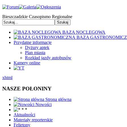
Bieszczadzkie Czasopismo Regionalne
BAZA NOCLEGOWA
BAZA GASTRONOMIC
Przydatne informacje
Dyżury aptek
Plan miasta
Rozkład jazdy autobusów
Kamery online
xhtml
NASZE POŁONINY
Strona główna
Nowości
Aktualności
Materiały reporterskie
Felietony