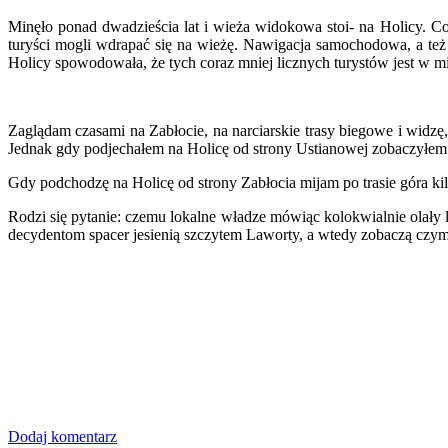
Minęło ponad dwadzieścia lat i wieża widokowa stoi- na Holicy. Co
turyści mogli wdrapać się na wieżę. Nawigacja samochodowa, a też 
Holicy spowodowała, że tych coraz mniej licznych turystów jest w mi
Zaglądam czasami na Zabłocie, na narciarskie trasy biegowe i widzę
Jednak gdy podjechałem na Holicę od strony Ustianowej zobaczyłem 
Gdy podchodzę na Holicę od strony Zabłocia mijam po trasie góra kil
Rodzi się pytanie: czemu lokalne władze mówiąc kolokwialnie olały
decydentom spacer jesienią szczytem Laworty, a wtedy zobaczą czym
Dodaj komentarz