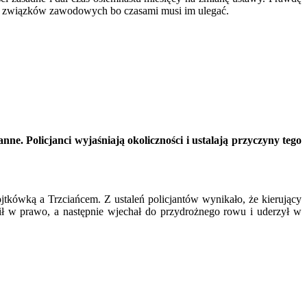
i, związków zawodowych bo czasami musi im ulegać.
e. Policjanci wyjaśniają okoliczności i ustalają przyczyny tego
kówką a Trzciańcem. Z ustaleń policjantów wynikało, że kierujący
ił w prawo, a następnie wjechał do przydrożnego rowu i uderzył w