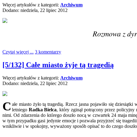
Więcej artykułów z kategorii:
Archiwum
Dodano: niedziela, 22 lipiec 2012
Rozmowa z dyr
Czytaj więcej ...
3 komentarzy
[5/132] Całe miasto żyje tą tragedią
Więcej artykułów z kategorii:
Archiwum
Dodano: niedziela, 22 lipiec 2012
C
ałe miasto żyło tą tragedią. Rzecz jasna pojawiło się dziesiątk
letniego
Radka Bielca
, który zginął potrącony przez policyjny
nimi. Od zdarzenia do którego doszło nocą w czwartek 24 maja minę
w tym przypadku gasi jedynie emocje i pozwala przyjrzeć się traged
wnikliwie i w spokojny, wyważony sposób opisać to do czego doszło i