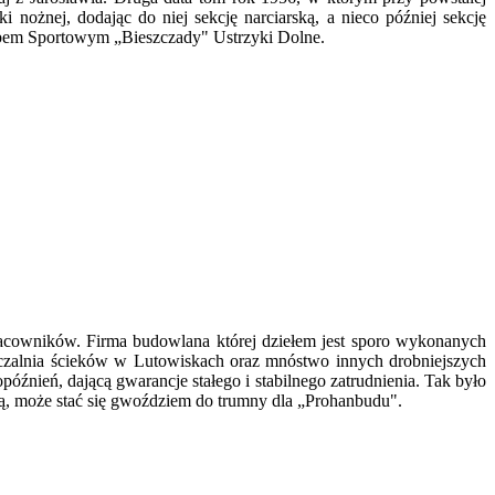
ożnej, dodając do niej sekcję narciarską, a nieco później sekcję
lubem Sportowym „Bieszczady" Ustrzyki Dolne.
racowników. Firma budowlana której dziełem jest sporo wykonanych
czalnia ścieków w Lutowiskach oraz mnóstwo innych drobniejszych
óźnień, dającą gwarancje stałego i stabilnego zatrudnienia. Tak było
ą, może stać się gwoździem do trumny dla „Prohanbudu".