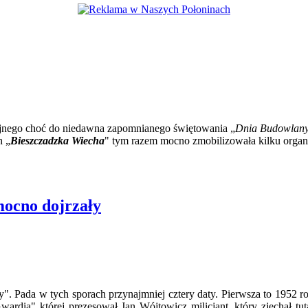
yjnego choć do niedawna zapomnianego świętowania „
Dnia Budowlan
h „
Bieszczadzka Wiecha
" tym razem mocno zmobilizowała kilku organ
mocno dojrzały
y". Pada w tych sporach przynajmniej cztery daty. Pierwsza to 1952
ardia" której prezesował Jan Wójtowicz milicjant, który zjechał tu