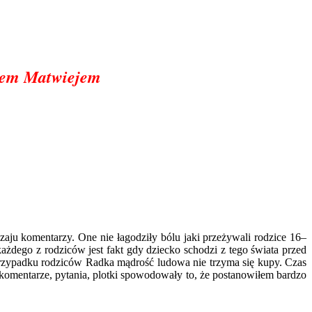
zem Matwiejem
dzaju komentarzy. One nie łagodziły bólu jaki przeżywali rodzice 16–
każdego z rodziców jest fakt gdy dziecko schodzi z tego świata przed
 przypadku rodziców Radka mądrość ludowa nie trzyma się kupy. Czas
 komentarze, pytania, plotki spowodowały to, że postanowiłem bardzo