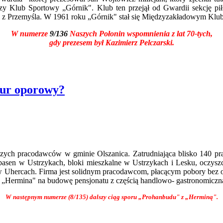
Klub Sportowy „Górnik". Klub ten przejął od Gwardii sekcję piłki n
taj z Przemyśla. W 1961 roku „Górnik" stał się Międzyzakładowym K
W numerze
9/136
Naszych Połonin wspomnienia z lat 70-tych,
gdy prezesem był Kazimierz Pelczarski.
mur oporowy?
kszych pracodawców w gminie Olszanica. Zatrudniająca blisko 140 p
asen w Ustrzykach, bloki mieszkalne w Ustrzykach i Lesku, oczysz
 w Uhercach. Firma jest solidnym pracodawcom, płacącym pobory bez op
ą „Hermina" na budowę pensjonatu z częścią handlowo- gastronomiczn
W następnym numerze (8/135) dalszy ciąg sporu „Prohanbudu" z „Herminą".