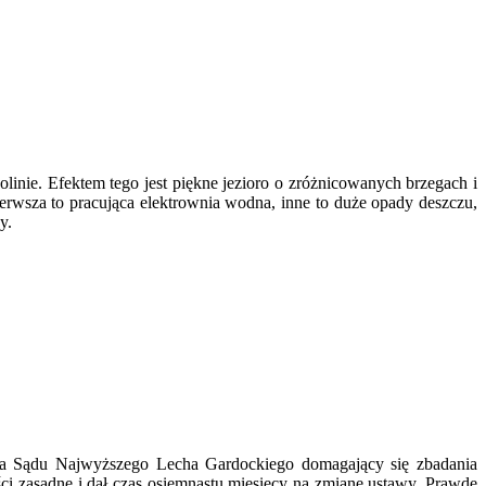
inie. Efektem tego jest piękne jezioro o zróżnicowanych brzegach i
ierwsza to pracująca elektrownia wodna, inne to duże opady deszczu,
y.
esa Sądu Najwyższego Lecha Gardockiego domagający się zbadania
ci zasadne i dał czas osiemnastu miesięcy na zmianę ustawy. Prawdę