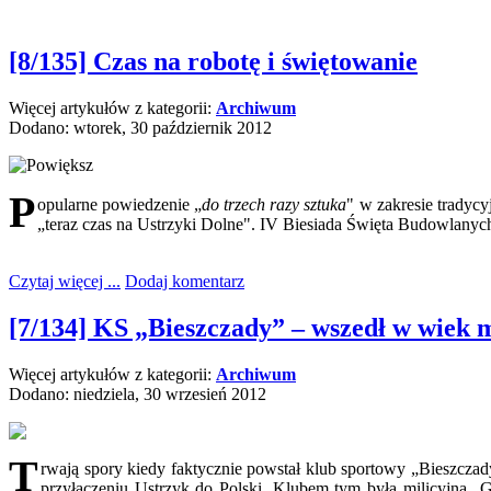
[8/135] Czas na robotę i świętowanie
Więcej artykułów z kategorii:
Archiwum
Dodano: wtorek, 30 październik 2012
P
opularne powiedzenie „
do trzech razy sztuka
" w zakresie tradyc
„teraz czas na Ustrzyki Dolne". IV Biesiada Święta Budowlanyc
Czytaj więcej ...
Dodaj komentarz
[7/134] KS „Bieszczady” – wszedł w wiek 
Więcej artykułów z kategorii:
Archiwum
Dodano: niedziela, 30 wrzesień 2012
T
rwają spory kiedy faktycznie powstał klub sportowy „Bieszczad
przyłączeniu Ustrzyk do Polski. Klubem tym była milicyjna „Gw