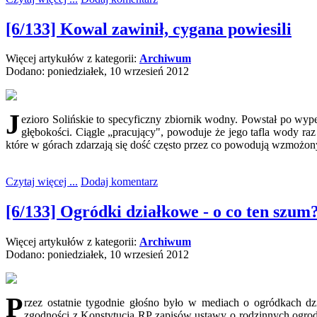
[6/133] Kowal zawinił, cygana powiesili
Więcej artykułów z kategorii:
Archiwum
Dodano: poniedziałek, 10 wrzesień 2012
J
ezioro Solińskie to specyficzny zbiornik wodny. Powstał po wyp
głębokości. Ciągle „pracujący", powoduje że jego tafla wody raz
które w górach zdarzają się dość często przez co powodują wzmożony
Czytaj więcej ...
Dodaj komentarz
[6/133] Ogródki działkowe - o co ten szum
Więcej artykułów z kategorii:
Archiwum
Dodano: poniedziałek, 10 wrzesień 2012
P
rzez ostatnie tygodnie głośno było w mediach o ogródkach 
zgodności z Konstytucją RP zapisów ustawy o rodzinnych ogrodac