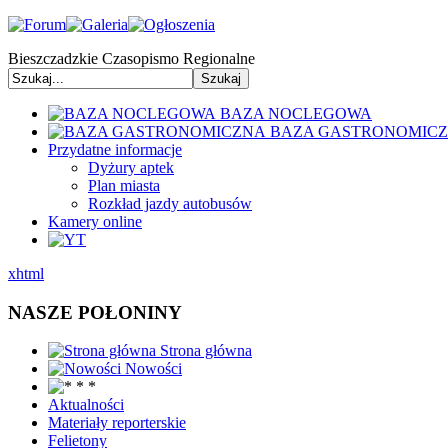
Bieszczadzkie Czasopismo Regionalne
BAZA NOCLEGOWA
BAZA GASTRONOMIC
Przydatne informacje
Dyżury aptek
Plan miasta
Rozkład jazdy autobusów
Kamery online
xhtml
NASZE POŁONINY
Strona główna
Nowości
Aktualności
Materiały reporterskie
Felietony