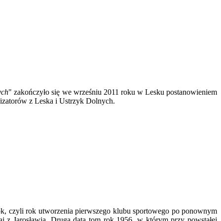
ych
" zakończyło się we wrześniu 2011 roku w Lesku postanowieniem
izatorów z Leska i Ustrzyk Dolnych.
 rok, czyli rok utworzenia pierwszego klubu sportowego po ponownym
taj z Jarosławia. Druga data tom rok 1956, w którym przy powstałej