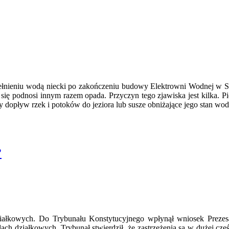
ełnieniu wodą niecki po zakończeniu budowy Elektrowni Wodnej w Sol
 się podnosi innym razem opada. Przyczyn tego zjawiska jest kilka. P
 dopływ rzek i potoków do jeziora lub susze obniżające jego stan wod
?
działkowych. Do Trybunału Konstytucyjnego wpłynął wniosek Prez
h działkowych. Trybunał stwierdził, że zastrzeżenia są w dużej częś