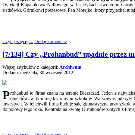
Dyrekcji Kopalnictwa Naftowego w Ustrzykach stworzono Górniczy 
siatkówki. Górnikowi prezesował Pan Morejko, który przyjechał tu
Czytaj więcej ...
Dodaj komentarz
[7/134] Czy „Prohanbud” upadnie przez 
Więcej artykułów z kategorii:
Archiwum
Dodano: niedziela, 30 wrzesień 2012
P
rohanbud to firma znana na terenie Bieszczad. Jeden z najwię
obiektów, w tym między innymi szkoła w Warszawie, odkryty b
inwestycji. W tej chwili firma buduje salę gimnastyczną przy szkole
do połowy tego roku. Kontrakt na kwotę 11 milionów złotych z firm
Czytaj więcej ...
Dodaj komentarz