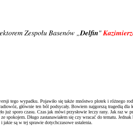
ektorem Zespołu Basenów „
Delfin
"
Kazimier
i wersji tego wypadku. Pojawiło się także mnóstwo plotek i różnego ro
 radiowóz, głównie ten ból podsycały. Bowiem najgorszą tragedią dla 
ło już sporo czasu. Czas jak mówi przysłowie leczy rany. Jak raz w
ii ze spokojem. Długo zastanawiałem się czy wracać do tematu. Jednak
 jakie są w tej sprawie dotychczasowe ustalenia.